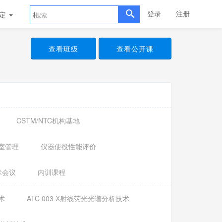
登录
注册
评定
标准样品
查看班级
查看公开课
CSTM/NTC机构基地
室管理
仪器使役性能评价
术会议
内训课程
术
ATC 003 X射线荧光光谱分析技术