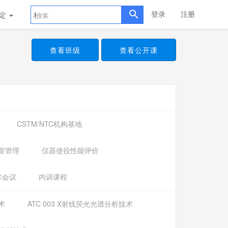
登录
注册
评定
标准样品
查看班级
查看公开课
CSTM/NTC机构基地
室管理
仪器使役性能评价
术会议
内训课程
术
ATC 003 X射线荧光光谱分析技术