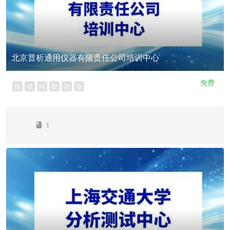
北京普析通用仪器有限责任公司培训中心
免费
练
试
问
疑
动
业
1