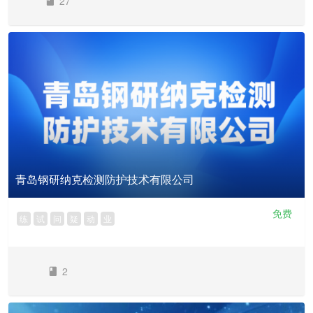
27
青岛钢研纳克检测防护技术有限公司
免费
练
试
问
疑
动
业
2