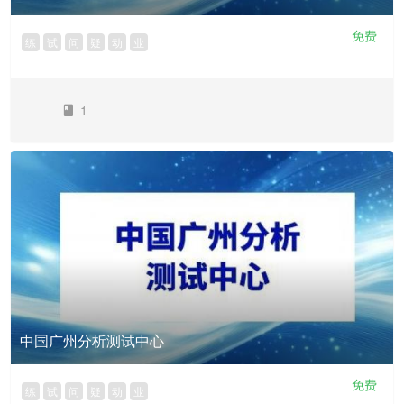
免费
练
试
问
疑
动
业
1
中国广州分析测试中心
免费
练
试
问
疑
动
业