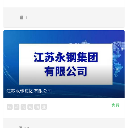
1
江苏永钢集团有限公司
免费
练
试
问
疑
动
业