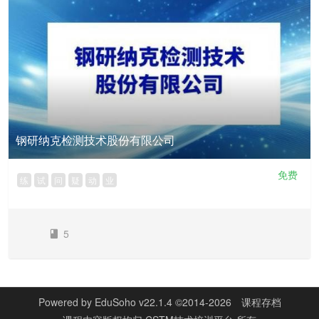
钢研纳克检测技术股份有限公司
免费
练
试
问
疑
动
业
5
Powered by
EduSoho v22.1.4
©2014-2026
课程存档