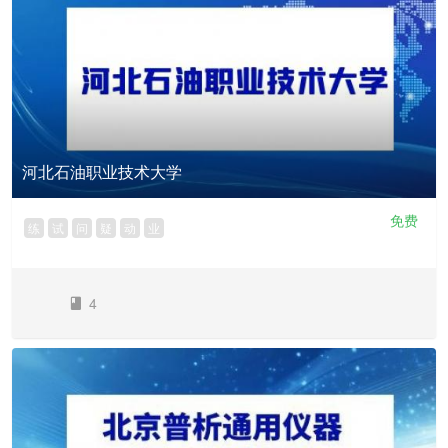
河北石油职业技术大学
免费
练
试
问
疑
动
业
4