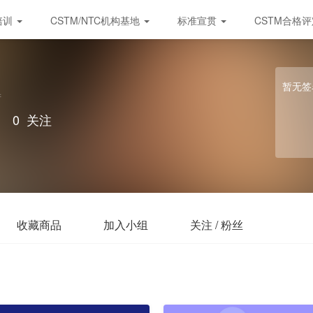
培训
CSTM/NTC机构基地
标准宣贯
CSTM合格
暂无签
衔
｜
0
关注
收藏商品
加入小组
关注 / 粉丝