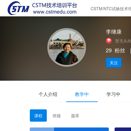
CSTM/NTC试验技术
李继康
暂无头
29
粉丝
关注
个人介绍
教学中
学习中
课程
班级
题库