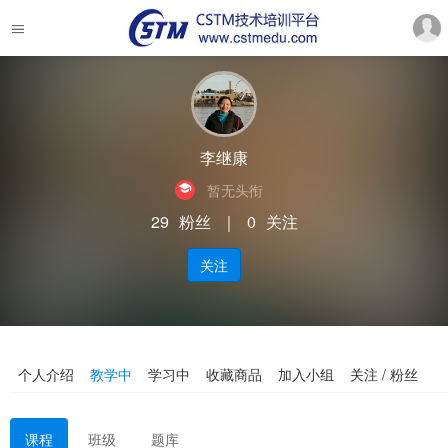
李继康
暂无头衔
29
粉丝
｜
0
关注
关注
个人介绍
教学中
学习中
收藏商品
加入小组
关注 / 粉丝
课程
班级
题库