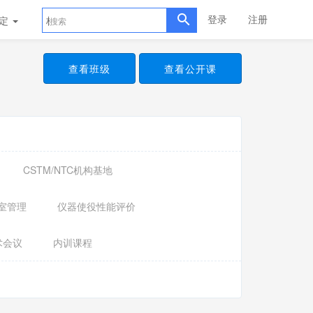
登录
注册
评定
标准样品
查看班级
查看公开课
CSTM/NTC机构基地
室管理
仪器使役性能评价
术会议
内训课程