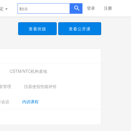
登录
注册
评定
标准样品
查看班级
查看公开课
CSTM/NTC机构基地
室管理
仪器使役性能评价
术会议
内训课程