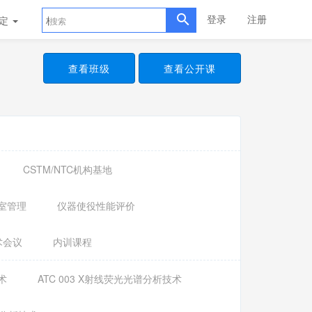
登录
注册
评定
标准样品
查看班级
查看公开课
CSTM/NTC机构基地
室管理
仪器使役性能评价
术会议
内训课程
术
ATC 003 X射线荧光光谱分析技术