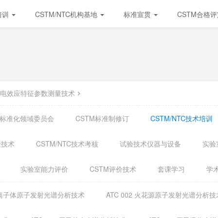
培训
CSTM/NTC机构基地
标准宣贯
CSTM合格
4 热电效应特征参数测量技术
试验标准化领域委员会
CSTM标准制修订
CSTM/NTC技术培训
验技术
CSTM/NTC技术考核
试验技术仪器与设备
实验
实验室能力评价
CSTM评价技术
套课学习
学
合等离子体原子发射光谱分析技术
ATC 002 火花源原子发射光谱分析技