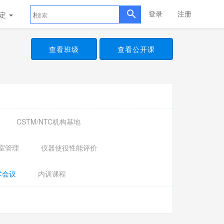
登录
注册
评定
标准样品
查看班级
查看公开课
CSTM/NTC机构基地
室管理
仪器使役性能评价
术会议
内训课程